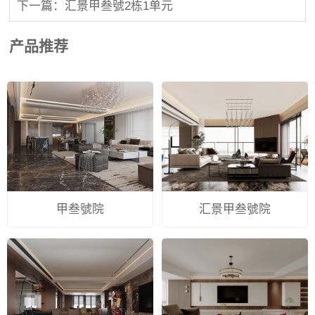
下一篇：汇景甲叁號2栋1单元
产品推荐
甲叁號院
汇景甲叁號院