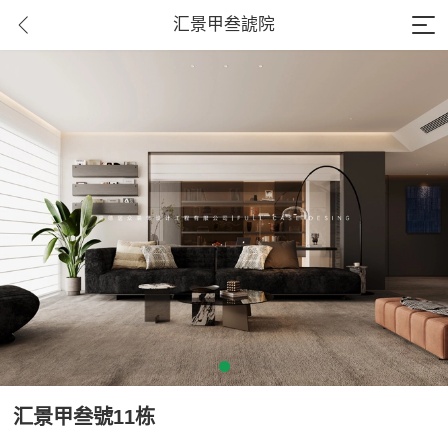
汇景甲叁諕院
汇景甲叁號11栋