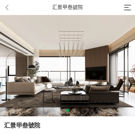
汇景甲叁諕院
汇景甲叁號院