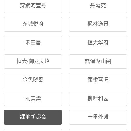
穿紫河壹号
丹霞苑
东城悦府
枫林逸景
禾田居
恒大华府
恒大·御龙天峰
鼎澧湖山阅
金色晓岛
康桥蓝湾
丽景湾
柳叶和园
绿地新都会
十里外滩