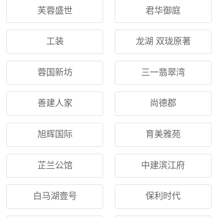
芙蓉盛世
君华御庭
工装
龙湖 双珑原著
蓉国新坊
三一翡翠湾
善建人家
尚德郡
旭辉国际
育美雅苑
芷兰公馆
中建滨江府
白马湖壹号
保利时代