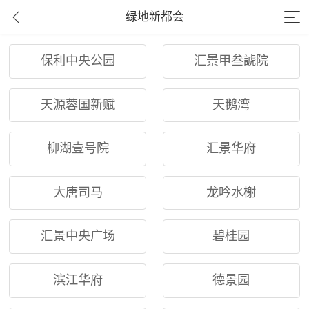
绿地新都会
保利中央公园
汇景甲叁諕院
天源蓉国新赋
天鹅湾
柳湖壹号院
汇景华府
大唐司马
龙吟水榭
汇景中央广场
碧桂园
滨江华府
德景园