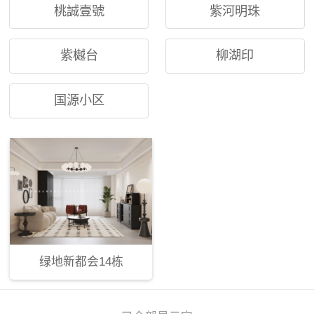
桃誠壹號
紫河明珠
紫樾台
柳湖印
国源小区
绿地新都会14栋