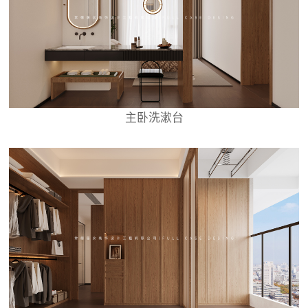
主卧洗漱台