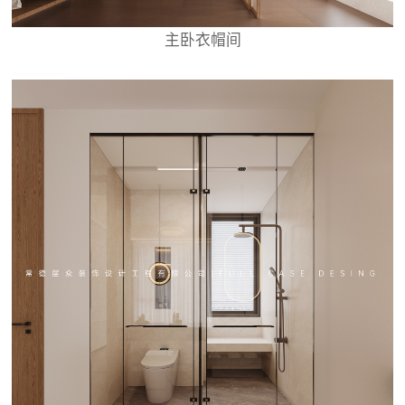
主卧衣帽间